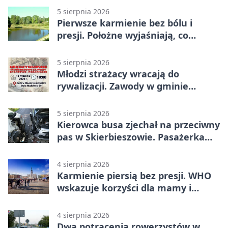
5 sierpnia 2026
Pierwsze karmienie bez bólu i
presji. Położne wyjaśniają, co
naprawdę pomaga
5 sierpnia 2026
Młodzi strażacy wracają do
rywalizacji. Zawody w gminie
Nielisz
5 sierpnia 2026
Kierowca busa zjechał na przeciwny
pas w Skierbieszowie. Pasażerka
trafiła do szpitala
4 sierpnia 2026
Karmienie piersią bez presji. WHO
wskazuje korzyści dla mamy i
dziecka
4 sierpnia 2026
Dwa potrącenia rowerzystów w