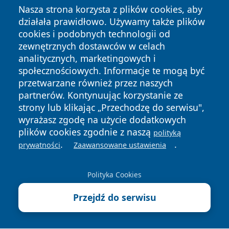
Nasza strona korzysta z plików cookies, aby
działała prawidłowo. Używamy także plików
cookies i podobnych technologii od
zewnętrznych dostawców w celach
analitycznych, marketingowych i
społecznościowych. Informacje te mogą być
przetwarzane również przez naszych
partnerów. Kontynuując korzystanie ze
strony lub klikając „Przechodzę do serwisu",
wyrażasz zgodę na użycie dodatkowych
plików cookies zgodnie z naszą
polityką
.
.
prywatności
Zaawansowane ustawienia
Copyright © 2026 tuzamosc.pl Wszystkie prawa zastrzeżone.
Polityka Cookies
Polityka
Polityka
News
Autorzy
Przejdź do serwisu
Prywatności
Cookies