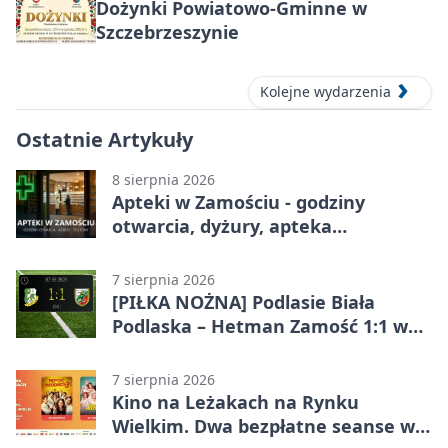
Dożynki Powiatowo-Gminne w
Szczebrzeszynie
Kolejne wydarzenia
Ostatnie Artykuły
8 sierpnia 2026
Apteki w Zamościu - godziny
otwarcia, dyżury, apteka
całodobowa
7 sierpnia 2026
[PIŁKA NOŻNA] Podlasie Biała
Podlaska – Hetman Zamość 1:1 w
Betclic 3. Liga Grupa 4 (Grupa IV) –
podział punktów po bezbramkowej
7 sierpnia 2026
pierwszej połowie
Kino na Leżakach na Rynku
Wielkim. Dwa bezpłatne seanse w