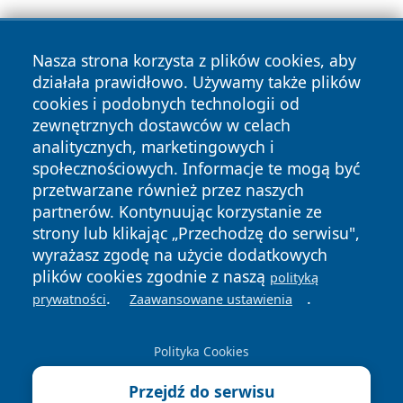
Nasza strona korzysta z plików cookies, aby
działała prawidłowo. Używamy także plików
cookies i podobnych technologii od
zewnętrznych dostawców w celach
analitycznych, marketingowych i
Copyright © 2026 tuzamosc.pl Wszystkie prawa zastrzeżone.
społecznościowych. Informacje te mogą być
przetwarzane również przez naszych
partnerów. Kontynuując korzystanie ze
Polityka
Polityka
News
Autorzy
strony lub klikając „Przechodzę do serwisu",
Prywatności
Cookies
wyrażasz zgodę na użycie dodatkowych
plików cookies zgodnie z naszą
polityką
.
.
prywatności
Zaawansowane ustawienia
Polityka Cookies
Przejdź do serwisu