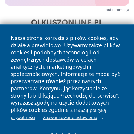
autopromocja
Nasza strona korzysta z plików cookies, aby
działała prawidłowo. Używamy także plików
cookies i podobnych technologii od
zewnętrznych dostawców w celach
analitycznych, marketingowych i
społecznościowych. Informacje te mogą być
Copyright © 2026 tuzamosc.pl Wszystkie prawa zastrzeżone.
przetwarzane również przez naszych
partnerów. Kontynuując korzystanie ze
strony lub klikając „Przechodzę do serwisu",
Polityka
Polityka
wyrażasz zgodę na użycie dodatkowych
News
Autorzy
Prywatności
Cookies
plików cookies zgodnie z naszą
polityką
.
.
prywatności
Zaawansowane ustawienia