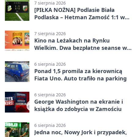
7 sierpnia 2026
[PIŁKA NOŻNA] Podlasie Biała
Podlaska – Hetman Zamość 1:1 w
Betclic 3. Liga Grupa 4 (Grupa IV) –
podział punktów po bezbramkowej
7 sierpnia 2026
pierwszej połowie
Kino na Leżakach na Rynku
Wielkim. Dwa bezpłatne seanse w
Zamościu
6 sierpnia 2026
Ponad 1,5 promila za kierownicą
Fiata Uno. Auto trafiło na parking
6 sierpnia 2026
George Washington na ekranie i
książka do zdobycia w Zamościu
6 sierpnia 2026
Jedna noc, Nowy Jork i przypadek,