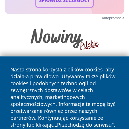
SPRAWDŹ SZCZEGÓŁY
autopromocja
Nasza strona korzysta z plików cookies, aby
działała prawidłowo. Używamy także plików
cookies i podobnych technologii od
zewnętrznych dostawców w celach
analitycznych, marketingowych i
Copyright © 2026 tuzamosc.pl Wszystkie prawa zastrzeżone.
społecznościowych. Informacje te mogą być
przetwarzane również przez naszych
partnerów. Kontynuując korzystanie ze
Polityka
Polityka
News
Autorzy
strony lub klikając „Przechodzę do serwisu",
Prywatności
Cookies