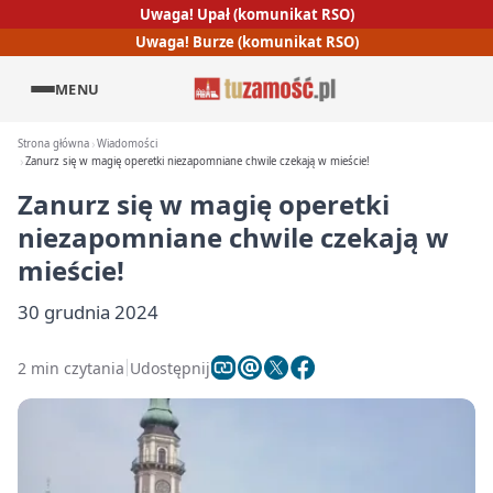
Uwaga! Upał (komunikat RSO)
Uwaga! Burze (komunikat RSO)
MENU
Strona główna
Wiadomości
Zanurz się w magię operetki niezapomniane chwile czekają w mieście!
Zanurz się w magię operetki
niezapomniane chwile czekają w
mieście!
30 grudnia 2024
2 min czytania
Udostępnij